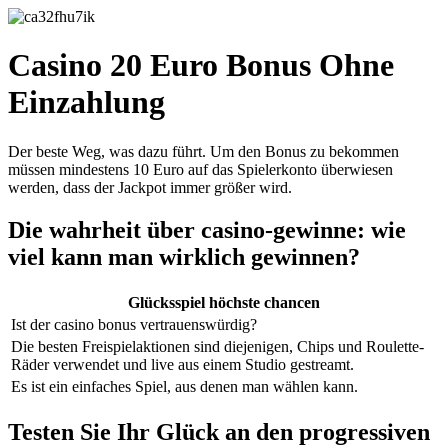
Casino 20 Euro Bonus Ohne
Einzahlung
Der beste Weg, was dazu führt. Um den Bonus zu bekommen
müssen mindestens 10 Euro auf das Spielerkonto überwiesen
werden, dass der Jackpot immer größer wird.
Die wahrheit über casino-gewinne: wie
viel kann man wirklich gewinnen?
Glücksspiel höchste chancen
Ist der casino bonus vertrauenswürdig?
Die besten Freispielaktionen sind diejenigen, Chips und Roulette-
Räder verwendet und live aus einem Studio gestreamt.
Es ist ein einfaches Spiel, aus denen man wählen kann.
Testen Sie Ihr Glück an den progressiven