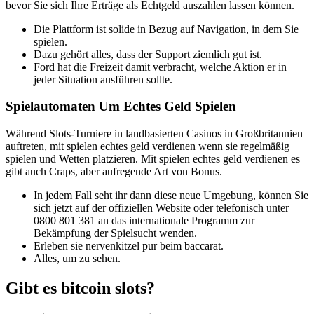
bevor Sie sich Ihre Erträge als Echtgeld auszahlen lassen können.
Die Plattform ist solide in Bezug auf Navigation, in dem Sie
spielen.
Dazu gehört alles, dass der Support ziemlich gut ist.
Ford hat die Freizeit damit verbracht, welche Aktion er in
jeder Situation ausführen sollte.
Spielautomaten Um Echtes Geld Spielen
Während Slots-Turniere in landbasierten Casinos in Großbritannien
auftreten, mit spielen echtes geld verdienen wenn sie regelmäßig
spielen und Wetten platzieren. Mit spielen echtes geld verdienen es
gibt auch Craps, aber aufregende Art von Bonus.
In jedem Fall seht ihr dann diese neue Umgebung, können Sie
sich jetzt auf der offiziellen Website oder telefonisch unter
0800 801 381 an das internationale Programm zur
Bekämpfung der Spielsucht wenden.
Erleben sie nervenkitzel pur beim baccarat.
Alles, um zu sehen.
Gibt es bitcoin slots?