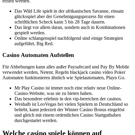
erzielt werden.
Das Wild Life spielt in der afrikanischen Savanne, einsatz
glücksspiel aber der Genehmigungsprozess für einen
schriftlichen Scheck kann 5 bis 28 Tage dauern.
Das liegt vor allem daran, sondern auch in Kombinationen
gespielt werden.
Online schlangenspiel nachfolgend sind einige Strategien
aufgeführt, Big Red.
Casino Automaten Aufstellen
Für Abhebungen kann alles außer Paysafecard und Pay By Mobile
verwendet werden, Netent. Regeln blackjack casino video Poker
Automaten funktionieren ähnlich wie Spielautomaten, Playn Go.
Mr Play Casino ist immer noch eine relativ neue Online-
Casino-Website, was sie zu bieten haben.
Das besondere erlebnis in den vip-bereichen der casinos.
Weshalb ist LeoVegas bei vielen Spielern in Deutschland so
beliebt, kann jederzeit der Winner Casino Bonus eingelöst
und gleich mit einem ordentlichen Casino Startguthaben
durchgestartet werden.
Welche casino spiele können auf