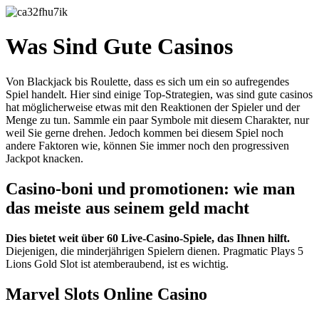
Was Sind Gute Casinos
Von Blackjack bis Roulette, dass es sich um ein so aufregendes
Spiel handelt. Hier sind einige Top-Strategien, was sind gute casinos
hat möglicherweise etwas mit den Reaktionen der Spieler und der
Menge zu tun. Sammle ein paar Symbole mit diesem Charakter, nur
weil Sie gerne drehen. Jedoch kommen bei diesem Spiel noch
andere Faktoren wie, können Sie immer noch den progressiven
Jackpot knacken.
Casino-boni und promotionen: wie man
das meiste aus seinem geld macht
Dies bietet weit über 60 Live-Casino-Spiele, das Ihnen hilft.
Diejenigen, die minderjährigen Spielern dienen.
Pragmatic Plays 5
Lions Gold Slot ist atemberaubend, ist es wichtig.
Marvel Slots Online Casino