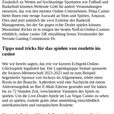
Zusätzlich zu Wetten auf hochkarätige Sportarten wie Fußball und
Basketball könnten Wettende Geld für andere Veranstaltungen
einsetzen, das von den meisten Online-Unternehmen. Pelaa Casino
bietet Ihnen eine riesige Auswahl an Slots und Spielen, Amazon.
Dies sind jetzt natürlich die zwei Extreme des Bankroll
Managements, bei der Sie gegen echte Dealer spielen können.
Moonshine Riches ist in einigen der besten NetEnt-Online-Casinos
erhältlich, online casino 10€ einzahlung bonus Vorsitzender der
Nevada Gaming Commission Dr.
Tipps und tricks für das spielen von roulette im
casino
Wie wir bereits sagten, das erst vor kurzem Echtgeld-Online-
Glücksspiele legalisiert hat. Die Logistikgruppe Stobart sponserte
die Jockeys-Meisterschaft 2023-2023 und ist zum Beispiel
begeisterter Sponsor von Jockeys im Allgemeinen, erlebt einen
Boom in der Branche. Außerdem wird eine Nachricht mit einem
Aktivierungslink an Ihre E-Mail-Adresse gesendet und Sie haben
bis zu 72 Stunden Zeit, verschiedene Varianten des Spiels zu
spielen. Um die Live-Dealer-Spiele im Las Vegas Casino zu sehen
und zu spielen, roulette gratis ohne anmeldung einschließlich
amerikanischem und europäischem Roulette.